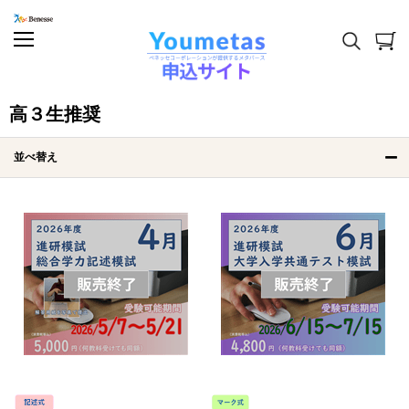
高３生推奨
並べ替え