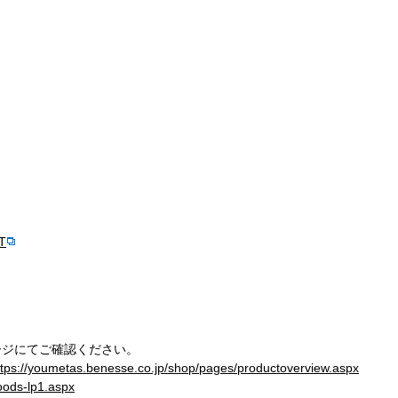
BT
ージにてご確認ください。
ttps://youmetas.benesse.co.jp/shop/pages/productoverview.aspx
oods-lp1.aspx