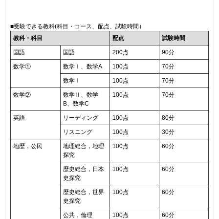
■受験できる教科(科目・コース、配点、試験時間）
教科・科目
配点
試験時間
国語
国語
200点
90分
数学①
数学Ⅰ、数学A
100点
70分
数学Ⅰ
100点
70分
数学②
数学Ⅱ、数学
100点
70分
B、数学C
英語
リーディング
100点
80分
リスニング
100点
30分
地歴，公民
地理総合，地理
100点
60分
探究
歴史総合，日本
100点
60分
史探究
歴史総合，世界
100点
60分
史探究
公共，倫理
100点
60分