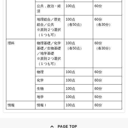
公共，政治・経
100点
60分
済
地理総合／歴史
100点
60分
総合／公共
（各50点）
（各30分）
※原則２つ選択
（１つも可）
理科
物理基礎／化学
100点
60分
基礎／生物基礎
（各50点）
（各30分）
／地学基礎
※原則２つ選択
（１つも可）
物理
100点
60分
化学
100点
60分
生物
100点
60分
地学
100点
60分
情報
情報Ⅰ
100点
60分
PAGE TOP